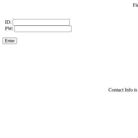
Fi
ID:
PW:
Contact Info i